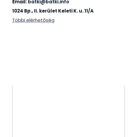
Email:
batki@batki.info
1024 Bp., II. kerület Keleti K. u. 11/A
Többi elérhetőség