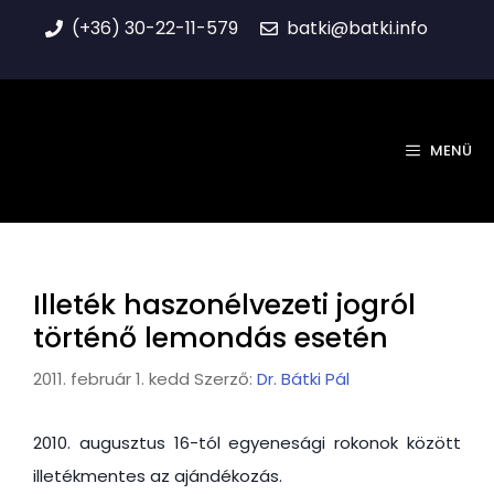
Kilépés
(+36) 30-22-11-579
batki@batki.info
a
tartalomba
MENÜ
Illeték haszonélvezeti jogról
történő lemondás esetén
2011. február 1. kedd
Szerző:
Dr. Bátki Pál
2010. augusztus 16-tól egyenesági rokonok között
illetékmentes az ajándékozás.