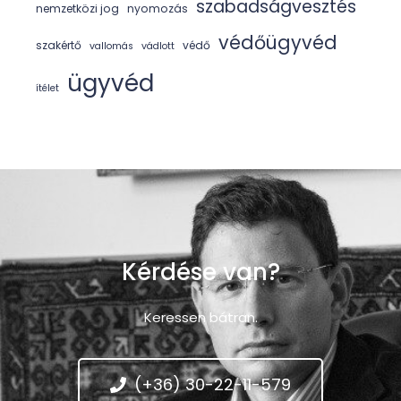
szabadságvesztés
nemzetközi jog
nyomozás
védőügyvéd
szakértő
védő
vallomás
vádlott
ügyvéd
ítélet
Kérdése van?
Keressen bátran.
(+36) 30-22-11-579