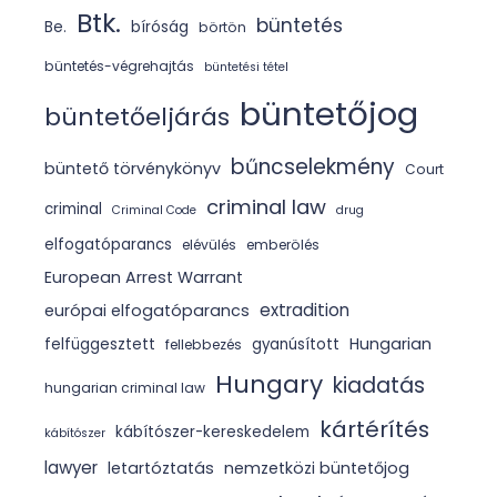
Btk.
büntetés
Be.
bíróság
börtön
büntetés-végrehajtás
büntetési tétel
büntetőjog
büntetőeljárás
bűncselekmény
büntető törvénykönyv
Court
criminal law
criminal
Criminal Code
drug
elfogatóparancs
elévülés
emberölés
European Arrest Warrant
extradition
európai elfogatóparancs
Hungarian
felfüggesztett
gyanúsított
fellebbezés
Hungary
kiadatás
hungarian criminal law
kártérítés
kábítószer-kereskedelem
kábítószer
lawyer
letartóztatás
nemzetközi büntetőjog