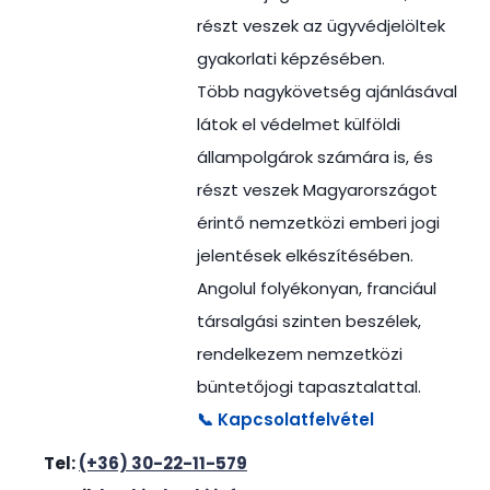
részt veszek az ügyvédjelöltek
gyakorlati képzésében.
Több nagykövetség ajánlásával
látok el védelmet külföldi
állampolgárok számára is, és
részt veszek Magyarországot
érintő nemzetközi emberi jogi
jelentések elkészítésében.
Angolul folyékonyan, franciául
társalgási szinten beszélek,
rendelkezem nemzetközi
büntetőjogi tapasztalattal.
📞 Kapcsolatfelvétel
Tel:
(+36) 30-22-11-579