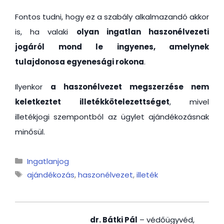
Fontos tudni, hogy ez a szabály alkalmazandó akkor
is, ha valaki
olyan ingatlan haszonélvezeti
jogáról mond le ingyenes, amelynek
tulajdonosa egyenesági rokona
.
Ilyenkor
a haszonélvezet megszerzése nem
keletkeztet illetékkötelezettséget
, mivel
illetékjogi szempontból az ügylet ajándékozásnak
minősül.
Kategória
Ingatlanjog
Címkék
ajándékozás
,
haszonélvezet
,
illeték
dr. Bátki Pál
– védőügyvéd,